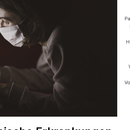
Pa
H
Vo