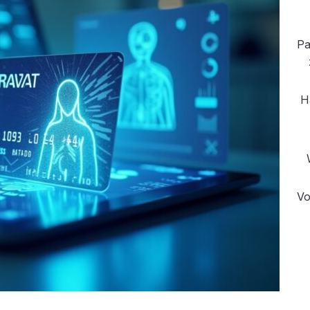
Pa
H
Vo