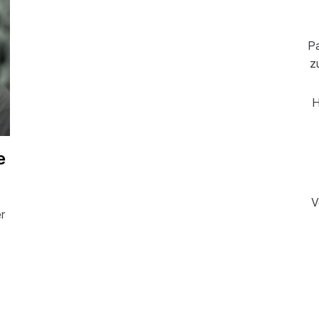
Pa
z
H
e
V
er