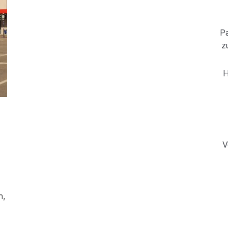
Pa
z
H
V
n,