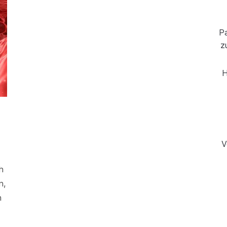
Pa
z
H
V
h
n,
n