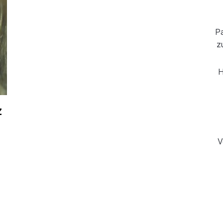
Pa
z
H
z
V