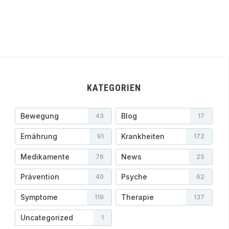
KATEGORIEN
Bewegung
Blog
43
17
Ernährung
Krankheiten
91
172
Medikamente
News
76
25
Prävention
Psyche
40
62
Symptome
Therapie
119
137
Uncategorized
1