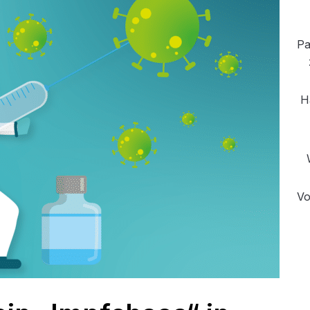
Pa
H
Vo