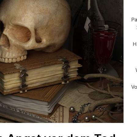
Pa
H
Vo