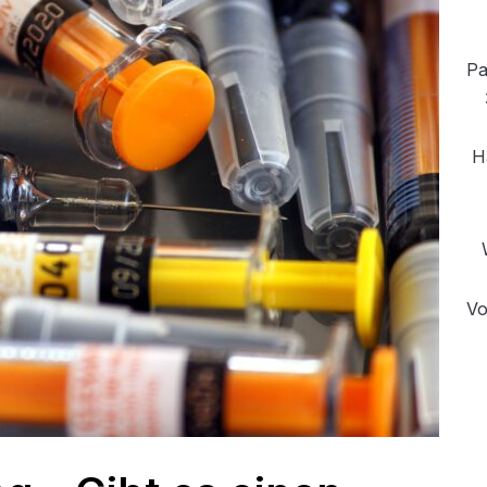
Pa
H
Vo